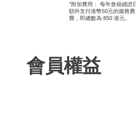
*附加費用： 每年會籍續證日
額外支付港幣50元的服務費
費，即總數為 850 港元。
會員權益