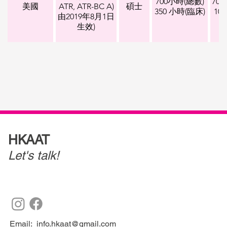
700小時(總數)
70
美國
ATR, ATR-BC A)
碩士
350 小時(臨床)
10
由2019年8月1日
生效)
HKAAT
Let's talk!
Email:
info.hkaat@gmail.com