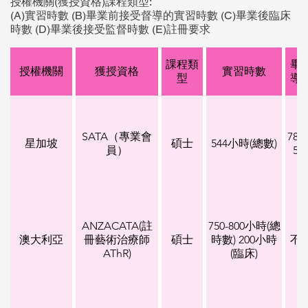
授權機關(獲授資格)課程類型:
(A)實習時數 (B)畢業前接受督導的實習時數 (C)畢業後臨床
時數 (D)畢業後接受監督時數 (E)註冊要求
課程類
畢
授權機關
獲授資格
實習時數
型
導
SATA（專業會
78
星加坡
碩士
544小時(總數)
員）
5
ANZACATA(註
750-800小時(總
澳大利亞
冊藝術治療師
碩士
時數) 200小時
不
AThR)
(臨床)