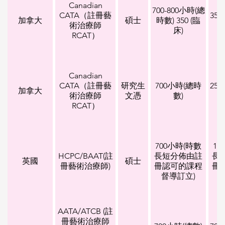
Canadian
700-800小時(總
CATA（註冊藝
35
加拿大
碩士
時數) 350 (臨
術治療師
床)
RCAT）
Canadian
CATA（註冊藝
研究生
700小時(總時
25
加拿大
術治療師
文憑
數)
RCAT）
700小時(時數
10
HCPC/BAAT(註
長短分佈由註
長
英國
碩士
冊藝術治療師)
冊認可的課程
冊
督導訂立)
AATA/ATCB (註
冊藝術治療師