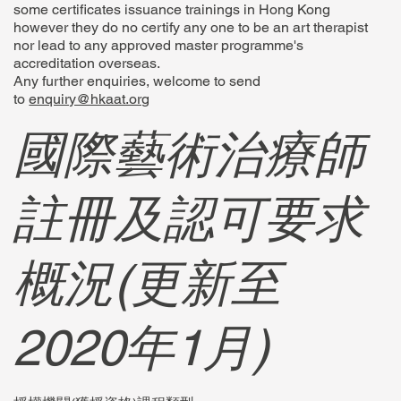
some certificates issuance trainings in Hong Kong
however they do no certify any one to be an art therapist
nor lead to any approved master programme's
accreditation overseas.
Any further enquiries, welcome to send
to
enquiry@hkaat.org
國際藝術治療師
註冊及認可要求
概況(更新至
2020年1月)